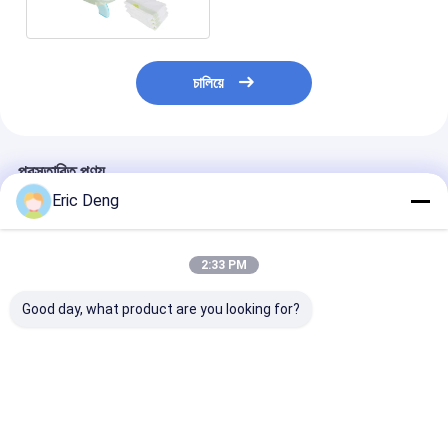
চালিয়ে
প্রস্তাবিত পণ্য
Eric Deng
2:33 PM
Good day, what product are you looking for?
55-60 গ্যালন ভারী দায়িত্ব
4 8 13 গ্যালন কম্পোস্টেবল
কাস্টমাইজযোগ্য আকা
3.0 মিলি এইচডিপিই ঠিকাদার
বায়োডেগ্রেডেবল টানা স্ট্রিং
অশ্রু প্রতিরোধী নক
আবর্জনা ব্যাগ শিল্প ব্যবহারের
আবর্জনা ব্যাগ আবর্জনা ব্যাগ
ভারী দায়িত্ব এলডিপিই টা
জন্য কাস্টমাইজযোগ্য
কাস্টমাইজযোগ্য আকার এবং রঙ
আবর্জনা ব্যাগ
ভালো দাম
ভালো দাম
ভালো দাম