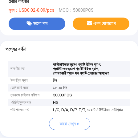
চেয়ার লাইনার
মূল্য：USD0.02-0.09/pcs
MOQ：50000PCS
ভালো দাম
এখন যোগাযোগ
পণ্যের বর্ণনা
,
কাস্টমাইজড ভ্রমণ প্যাটি রিফিল ব্যাগ
লক্ষণীয় করা
,
প্লাস্টিকের ভ্রমণ প্যাটি রিফিল ব্যাগ
শোষণকারী প্যাড সহ প্যাটি চেয়ারের আস্তরণ
উৎপত্তি স্থল
চীন
ডেলিভারি সময়
১৫-২০ দিন
ন্যূনতম চাহিদার পরিমাণ
50000PCS
পরিচিতিমুলক নাম
HS
পরিশোধের শর্ত
L/C, D/A, D/P, T/T, ওয়েস্টার্ন ইউনিয়ন, মানিগ্রাম
আরো দেখুন