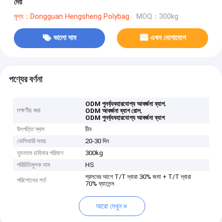
দেয়
মূল্য：Dongguan Hengsheng Polybag
MOQ：300kg
ভালো দাম
এখন যোগাযোগ
পণ্যের বর্ণনা
,
ODM পুনর্ব্যবহারযোগ্য আবর্জনা ব্যাগ
লক্ষণীয় করা
,
ODM আবর্জনা ব্যাগ রোল
ODM পুনর্ব্যবহারযোগ্য আবর্জনা ব্যাগ
উৎপত্তি স্থল
চীন
ডেলিভারি সময়
20-30 দিন
ন্যূনতম চাহিদার পরিমাণ
300kg
পরিচিতিমুলক নাম
HS
প্রসবের আগে T/T দ্বারা 30% জমা + T/T দ্বারা
পরিশোধের শর্ত
70% ব্যালেন্স
আরো দেখুন