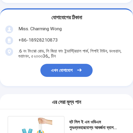
যোগাযোগের ঠিকানা
Miss. Charming Wong
+86-18928210873
.6 নং টাংঝো রোড, লি জিয়া ফাং ইন্ডাস্ট্রিয়াল পার্ক, শিপাই টাউন, ডংগুয়ান,
গুয়াংডং, ৫২৩৩৩36,, চীন
এখন যোগাযোগ
এর সেরা মূল্য পান
হট সিল ই এম ওডিএম
পুনঃব্যবহারযোগ্য আবর্জনা ব্যাগ