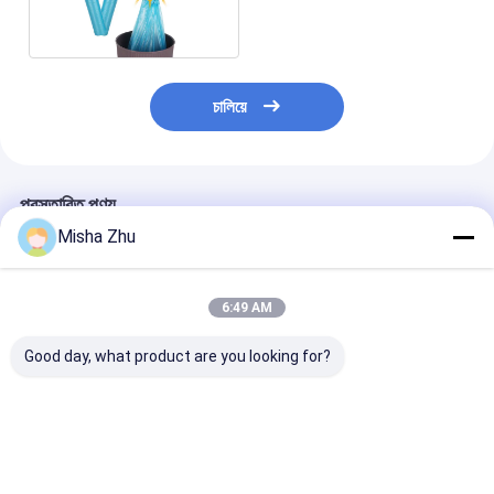
ড্রসস্ট্রিংয়ের সাথে রোল দেয়
চালিয়ে
প্রস্তাবিত পণ্য
Misha Zhu
6:49 AM
Good day, what product are you looking for?
55-60 গ্যালন ভারী দায়িত্ব
4 8 13 গ্যালন কম্পোস্টেবল
কাস্টমাইজযোগ্য আকা
3.0 মিলি এইচডিপিই ঠিকাদার
বায়োডেগ্রেডেবল টানা স্ট্রিং
অশ্রু প্রতিরোধী নক
আবর্জনা ব্যাগ শিল্প ব্যবহারের
আবর্জনা ব্যাগ আবর্জনা ব্যাগ
ভারী দায়িত্ব এলডিপিই টা
জন্য কাস্টমাইজযোগ্য
কাস্টমাইজযোগ্য আকার এবং রঙ
আবর্জনা ব্যাগ
ভালো দাম
ভালো দাম
ভালো দাম