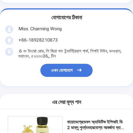
যোগাযোগের ঠিকানা
Miss. Charming Wong
+86-18928210873
.6 নং টাংঝো রোড, লি জিয়া ফাং ইন্ডাস্ট্রিয়াল পার্ক, শিপাই টাউন, ডংগুয়ান,
গুয়াংডং, ৫২৩৩৩36,, চীন
এখন যোগাযোগ
এর সেরা মূল্য পান
বায়োডেগ্রেডেবল অ্যাডিটিভ ইপিআই ডি
2 ডাব্লু পুনর্ব্যবহারযোগ্য আবর্জনা ব্যাগ