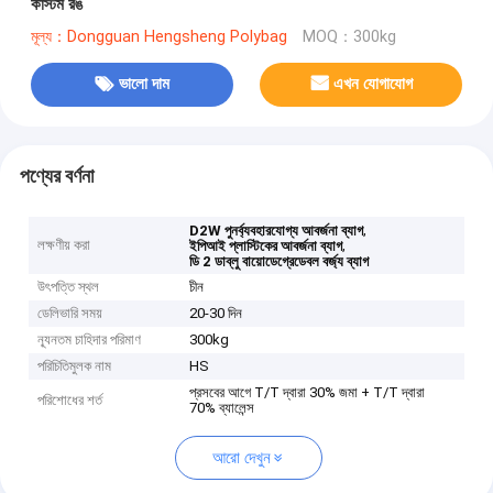
কাস্টম রঙ
মূল্য：Dongguan Hengsheng Polybag
MOQ：300kg
ভালো দাম
এখন যোগাযোগ
পণ্যের বর্ণনা
,
D2W পুনর্ব্যবহারযোগ্য আবর্জনা ব্যাগ
লক্ষণীয় করা
,
ইপিআই প্লাস্টিকের আবর্জনা ব্যাগ
ডি 2 ডাব্লু বায়োডেগ্রেডেবল বর্জ্য ব্যাগ
উৎপত্তি স্থল
চীন
ডেলিভারি সময়
20-30 দিন
ন্যূনতম চাহিদার পরিমাণ
300kg
পরিচিতিমুলক নাম
HS
প্রসবের আগে T/T দ্বারা 30% জমা + T/T দ্বারা
পরিশোধের শর্ত
70% ব্যালেন্স
আরো দেখুন