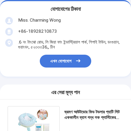
যোগাযোগের ঠিকানা
Miss. Charming Wong
+86-18928210873
.6 নং টাংঝো রোড, লি জিয়া ফাং ইন্ডাস্ট্রিয়াল পার্ক, শিপাই টাউন, ডংগুয়ান,
গুয়াংডং, ৫২৩৩৩36,, চীন
এখন যোগাযোগ
এর সেরা মূল্য পান
ভ্রমণ আউটডোর কিড টডলার প্যাটি সিট
এককালীন ব্যাগ গন্ধ লক প্লাস্টিকের
প্যাটি রিফিল ব্যাগ