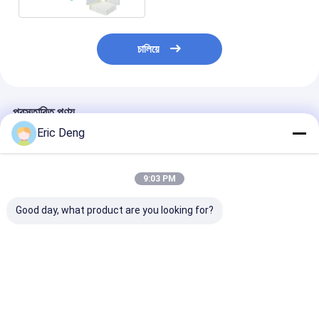
চালিয়ে
প্রস্তাবিত পণ্য
Eric Deng
9:03 PM
Good day, what product are you looking for?
55-60 গ্যালন ভারী দায়িত্ব
4 8 13 গ্যালন কম্পোস্টেবল
কাস্টমাইজযোগ্য আকা
3.0 মিলি এইচডিপিই ঠিকাদার
বায়োডেগ্রেডেবল টানা স্ট্রিং
অশ্রু প্রতিরোধী নক
আবর্জনা ব্যাগ শিল্প ব্যবহারের
আবর্জনা ব্যাগ আবর্জনা ব্যাগ
ভারী দায়িত্ব এলডিপিই টা
জন্য কাস্টমাইজযোগ্য
কাস্টমাইজযোগ্য আকার এবং রঙ
আবর্জনা ব্যাগ
ভালো দাম
ভালো দাম
ভালো দাম