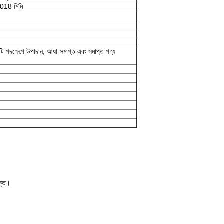
.018 মিমি
িটি পদক্ষেপে উপাদান, আধা-সমাপ্ত এবং সমাপ্ত পণ্য
ুক্ত।