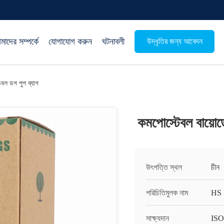
াদের সম্পর্কে
যোগাযোগ করুন
ঘটনাবলী
উদ্ধৃতির জন্য আবেদন
েবল ডগ পুপ ব্যাগ
কমপোস্টেবল বায়োড
উৎপত্তি স্থল
চীন
পরিচিতিমুলক নাম
HS
সাক্ষ্যদান
ISO