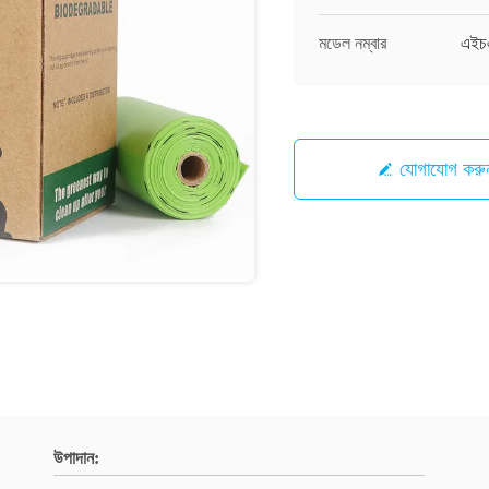
মডেল নম্বার
এইচ
যোগাযোগ করু
উপাদান: