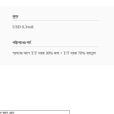
মূল্য
USD 0.3/roll
পরিশোধের শর্ত
প্রসবের আগে T/T দ্বারা 30% জমা + T/T দ্বারা 70% ব্যালেন্স
োপ ব্যাগ রোল