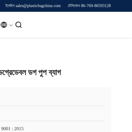
ইমেইল sales@plasticbagchina.com
টেলিফোন 86-769-86593128


েগ্রেডেবল ডগ পুপ ব্যাগ
 9001 : 2015