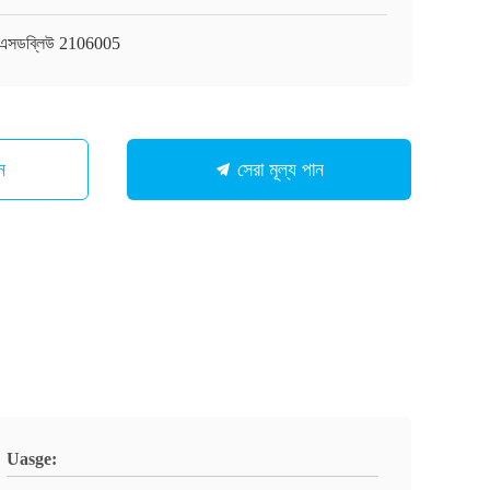
এসডব্লিউ 2106005
ন
সেরা মূল্য পান
Uasge: