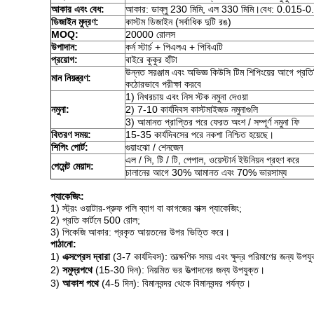
আকার এবং বেধ:
আকার: ডাব্লু 230 মিমি, এল 330 মিমি।বেধ: 0.015-0
ডিজাইন মুদ্রণ:
কাস্টম ডিজাইন (সর্বাধিক দুটি রঙ)
MOQ
:
20000 রোলস
উপাদান:
কর্ন স্টার্চ + পিএলএ + পিবিএটি
প্রয়োগ:
বাইরে কুকুর হাঁটা
উন্নত সরঞ্জাম এবং অভিজ্ঞ কিউসি টিম শিপিংয়ের আগে প্রত
মান নিয়ন্ত্রণ:
কঠোরভাবে পরীক্ষা করবে
1) নিখরচায় এবং নিস স্টক নমুনা দেওয়া
নমুনা:
2) 7-10 কার্যদিবস কাস্টমাইজড নমুনাগুলি
3) আমানত প্রাপ্তির পরে ফেরত অংশ / সম্পূর্ণ নমুনা ফি
বিতরণ সময়:
15-35 কার্যদিবসের পরে নকশা নিশ্চিত হয়েছে।
শিপিং পোর্ট:
গুয়াংঝো / শেনজেন
এল / সি, টি / টি, পেপাল, ওয়েস্টার্ন ইউনিয়ন গ্রহণ করে
পেমেন্ট
মেয়াদ
:
চালানের আগে 30% আমানত এবং 70% ভারসাম্য
প্যাকেজিং:
1) স্ট্রং ওয়াটার-প্রুফ পলি ব্যাগ বা কাগজের বাক্স প্যাকেজিং;
2) প্রতি কার্টনে 500 রোল
;
3) পিকেজি আকার: প্রকৃত আয়তনের উপর ভিত্তি করে।
পাঠানো:
1)
এক্সপ্রেস দ্বারা
(3-7 কার্যদিবস)
:
তাত্ক্ষণিক সময় এবং ক্ষুদ্র পরিমাণের জন্য উপয
2)
সমুদ্রপথে
(15-30 দিন)
:
নিয়মিত ভর উত্পাদনের জন্য উপযুক্ত।
3)
আকাশ পথে
(4-5 দিন)
:
বিমানবন্দর থেকে বিমানবন্দর পর্যন্ত।