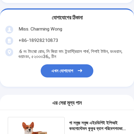
যোগাযোগের ঠিকানা
Miss. Charming Wong
+86-18928210873
.6 নং টাংঝো রোড, লি জিয়া ফাং ইন্ডাস্ট্রিয়াল পার্ক, শিপাই টাউন, ডংগুয়ান,
গুয়াংডং, ৫২৩৩৩36,, চীন
এখন যোগাযোগ
এর সেরা মূল্য পান
গা সবুজ় সবুজ এইচডিপিই ইপিআই
কমপোস্টেবল কুকুর ব্যাগ পরিবেশগতভাবে