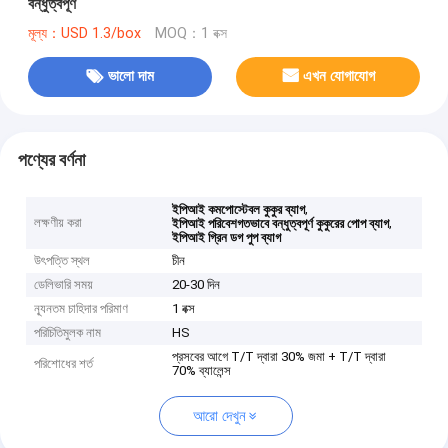
বন্ধুত্বপূর্ণ
মূল্য：USD 1.3/box
MOQ：1 বক্স
ভালো দাম
এখন যোগাযোগ
পণ্যের বর্ণনা
,
ইপিআই কমপোস্টেবল কুকুর ব্যাগ
লক্ষণীয় করা
,
ইপিআই পরিবেশগতভাবে বন্ধুত্বপূর্ণ কুকুরের পোপ ব্যাগ
ইপিআই গ্রিন ডগ পুপ ব্যাগ
উৎপত্তি স্থল
চীন
ডেলিভারি সময়
20-30 দিন
ন্যূনতম চাহিদার পরিমাণ
1 বক্স
পরিচিতিমুলক নাম
HS
প্রসবের আগে T/T দ্বারা 30% জমা + T/T দ্বারা
পরিশোধের শর্ত
70% ব্যালেন্স
আরো দেখুন