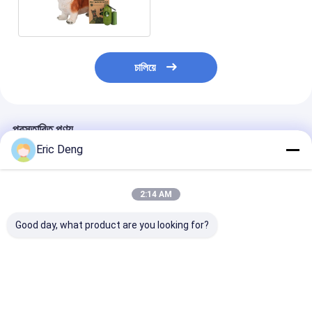
বন্ধুত্বপূর্ণ
চালিয়ে
প্রস্তাবিত পণ্য
Eric Deng
2:14 AM
Good day, what product are you looking for?
পোষা বিড়ালদের জন্য সহজে
Home দায়িত্বশীল এবং পরিবেশ
কাস্টম গ্রাভারে মুদ্র
পরিষ্কার করা জাম্বো ড্রস্ট্রিং
সচেতন পোষা প্রাণী মালিকদের
বায়োডেগ্রেডেবল কম্প
সুগন্ধযুক্ত লিটার বক্স লাইনার
জন্য কম্পোস্টেবল কুকুরের পোকার
রোল কুকুরের পকেট ব্যা
ব্যাগ
ব্যাগ
ভালো দাম
ভালো দাম
ভালো দাম