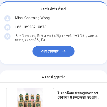
যোগাযোগের ঠিকানা
Miss. Charming Wong
+86-18928210873
.6 নং টাংঝো রোড, লি জিয়া ফাং ইন্ডাস্ট্রিয়াল পার্ক, শিপাই টাউন, ডংগুয়ান,
গুয়াংডং, ৫২৩৩৩36,, চীন
এখন যোগাযোগ
এর সেরা মূল্য পান
ই এম ওডিএম বায়োডেগ্র্যাডেবল ডগ
পোপ ব্যাগ 8 ডিসপেনসার সহ রোল
প্যাক