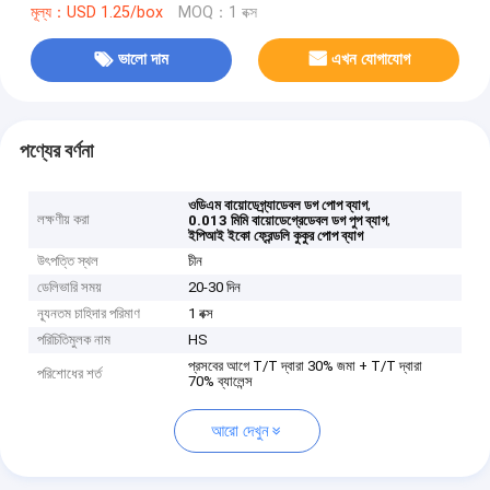
মূল্য：USD 1.25/box
MOQ：1 বক্স
ভালো দাম
এখন যোগাযোগ
পণ্যের বর্ণনা
,
ওডিএম বায়োডেগ্র্যাডেবল ডগ পোপ ব্যাগ
লক্ষণীয় করা
,
0.013 মিমি বায়োডেগ্রেডেবল ডগ পুপ ব্যাগ
ইপিআই ইকো ফ্রেন্ডলি কুকুর পোপ ব্যাগ
উৎপত্তি স্থল
চীন
ডেলিভারি সময়
20-30 দিন
ন্যূনতম চাহিদার পরিমাণ
1 বক্স
পরিচিতিমুলক নাম
HS
প্রসবের আগে T/T দ্বারা 30% জমা + T/T দ্বারা
পরিশোধের শর্ত
70% ব্যালেন্স
আরো দেখুন