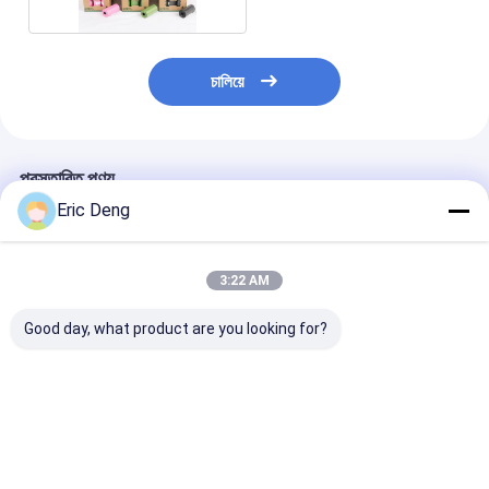
চালিয়ে
প্রস্তাবিত পণ্য
Eric Deng
3:22 AM
Good day, what product are you looking for?
পোষা বিড়ালদের জন্য সহজে
পরিবেশ সচেতন কুকুরের মালিকদের
পরিবেশ বান্ধব সিডেক্স 
পরিষ্কার করা জাম্বো ড্রস্ট্রিং
জন্য জৈব-বিঘ্নিত কুকুরের পোকা
বায়োডেগ্রেডেবল কুকুর
সুগন্ধযুক্ত লিটার বক্স লাইনার
ব্যাগ
ব্যাগ গ্রাভুর প্রিন্টিং
ব্যাগ
ভালো দাম
ভালো দাম
ভালো দাম