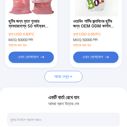
কারখানা ভ্রমণ
মান নিয়ন্ত্রণ
ছুটির জন্য বৃহত পুনরায়
ওয়েডিং পার্টির জন্মদিনের ছুটির
ব্যবহারযোগ্য 50 মাইক্রন
জন্য OEM ODM কাস্টম
যোগাযোগ করুন
কাস্টম প্লাস্টিকের উপহার ব্যাগ
প্লাস্টিকের উপহার ব্যাগ
মূল্য:
USD 0.8/PC
মূল্য:
USD 0.05/PC
MOQ:
50000 পিসি
MOQ:
50000 পিসি
খবর
সর্বশেষ দাম পান
সর্বশেষ দাম পান
উদ্ধৃতির জন্য আবেদন
এখন যোগাযোগ
এখন যোগাযোগ
আরো দেখুন
পলি প্লাস্টিক ব্যাগ
বায়োহাজার্ড প্লাস্টিক ব্যাগ
একটি বার্তা রেখে যান
আমরা দ্রুত উত্তর দেব
মেডিকেল বর্জ্য ব্যাগ
পুনরায় ব্যবহারযোগ্য আইস ব্যাগ