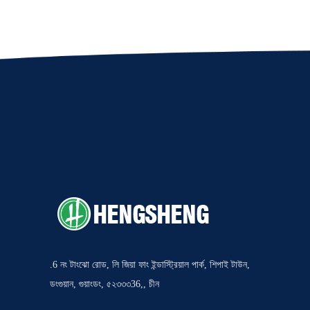
.6 নং টাংঝো রোড, লি জিয়া ফাং ইন্ডাস্ট্রিয়াল পার্ক, শিপাই টাউন,
ডংগুয়ান, গুয়াংডং, ৫২৩৩৩36,, চীন