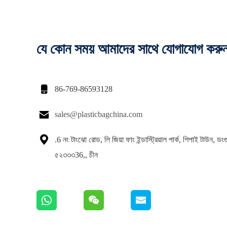
যে কোন সময় আমাদের সাথে যোগাযোগ করু

86-769-86593128

sales@plasticbagchina.com

.6 নং টাংঝো রোড, লি জিয়া ফাং ইন্ডাস্ট্রিয়াল পার্ক, শিপাই টাউন, ডংগুয
৫২৩৩৩36,, চীন