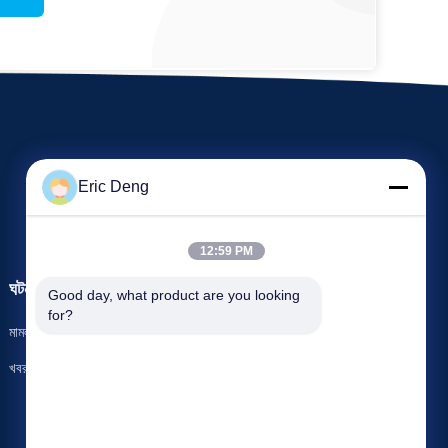
Eric Deng
12:59 PM
ঘটনাবলী
Good day, what product are you looking 
উদ্ধৃতির জন্য আবেদন
for?
মামলা
টেলিফোন 86-769-86593128
খবর
ফ্যাক্স 86-769-86593138


