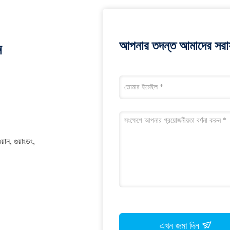
আপনার তদন্ত আমাদের সরাস
ন
়ান, গুয়াংডং,
এখন জমা দিন