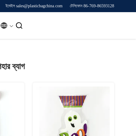
ইমেইল sales@plasticbagchina.com
টেলিফোন 86-769-86593128


হার ব্যাগ