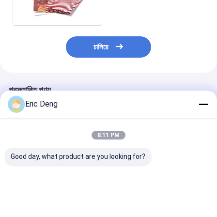
উপহার ব্যাগ
চালিয়ে
প্রস্তাবিত পণ্য
Eric Deng
8:11 PM
Good day, what product are you looking for?
কাস্টমাইজড সাইজের এলডিপিই
এনগেজমেন্ট পার্টির জন্য
উৎসবের মরশুমে পাতা স
জলরোধী ডিসপোজেবল
কাস্টমাইজড প্রিন্টিং সহ ৫৬" বড়
জন্য গ্র্যাভিউর প্রিন্টিং
টেবিলক্লথ, হ্যালোইন প্লাস্টিক
সিলভার ডামাস্ক এলডিপিই
সেডেক্স/এসজিএস সার্
টেবিল কভারের জন্য
প্লাস্টিক উপহারের ব্যাগ
সহ কাস্টমাইজযোগ্য 
হ্যালোইন লন ব্যাগ
ভালো দাম
ভালো দাম
ভালো দাম