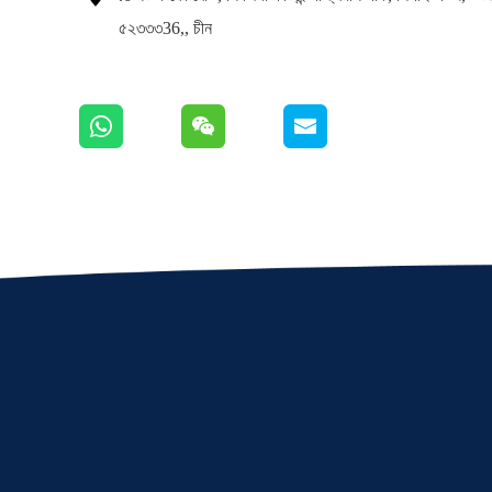
৫২৩৩৩36,, চীন