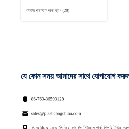
কাস্টম প্লাস্টিক শপিং ব্যাগ
(20)
যে কোন সময় আমাদের সাথে যোগাযোগ করু

86-769-86593128

sales@plasticbagchina.com

.6 নং টাংঝো রোড, লি জিয়া ফাং ইন্ডাস্ট্রিয়াল পার্ক, শিপাই টাউন, ডংগুয