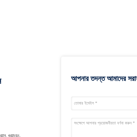
আপনার তদন্ত আমাদের সরাস
ন
়ান, গুয়াংডং,