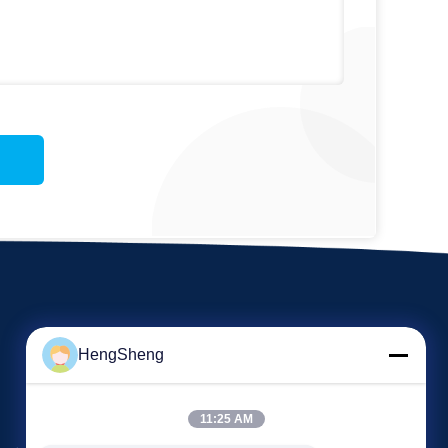
HengSheng
11:25 AM