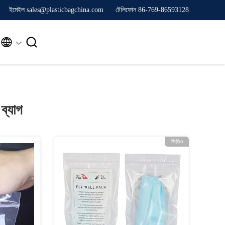
ইমেইল sales@plasticbagchina.com
টেলিফোন 86-769-86593128


ব্যাগ
ভিডিও