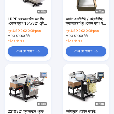
কারখানা ভ্রমণ
মান নিয়ন্ত্রণ
LDPE ফ্যানের ভাঁজ করা প্রি-
কাস্টম এলডিপিই / এইচডিপিই
ওপেনড ব্যাগ 15"x32" ভেন্ট
ফ্যানফোল্ড প্রি ওপেনড ব্যাগ ইন
যোগাযোগ করুন
হোল সহ পরিষ্কার করুন
বক্স
মূল্য:
USD 0.02-0.08/pcs
মূল্য:
USD 0.02-0.08/pcs
MOQ:
50000 পিসি
MOQ:
50000 পিসি
খবর
সর্বশেষ দাম পান
সর্বশেষ দাম পান
উদ্ধৃতির জন্য আবেদন
এখন যোগাযোগ
এখন যোগাযোগ
পলি প্লাস্টিক ব্যাগ
বায়োহাজার্ড প্লাস্টিক ব্যাগ
মেডিকেল বর্জ্য ব্যাগ
পুনরায় ব্যবহারযোগ্য আইস ব্যাগ
22"X32" ফ্যানফোল্ড প্রাক
অটোব্যাগ ওয়াইড ব্যাগিং