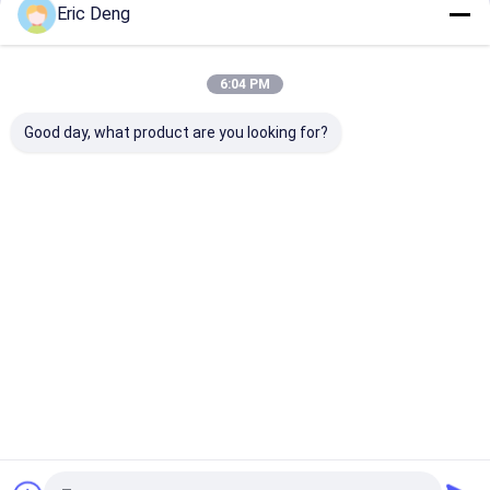
Eric Deng
আমাদের বিভাগসমূহ
6:04 PM
Good day, what product are you looking for?
পলি প্লাস্টিক ব্যাগ
বায়োহাজার্ড প্লাস্টিক ব্যাগ
মেডিকেল বর্জ্য ব্যাগ
বাড়ি
আমাদের
আমাদের সাথে যোগাযোগ
Desktop
Site
সম্পর্কে
করুন
সাইট ম্যাপ
গোপনীয়তা নীতি
গুণ
পলি প্লাস্টিক ব্যাগ
চীন কারখানা.Copyright © 2026 Dongguan Hengsheng
Polybag Co., Ltd.. All Rights Reserved.