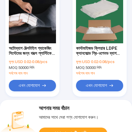
অটোব্যাগ টেক্সটাইল প্যাকেজিং
কাস্টমাইজড ক্লিয়ার LDPE
সিস্টেমের জন্য বাক্সে প্লাস্টিকের
ফ্যানফোল্ড প্রি-ওপেনড ব্যাগ
ফ্যানফোল্ড করা ব্যাগগুলি আগে
টেক্সটাইল প্যাকেজিং
মূল্য:
USD 0.02-0.08/pcs
মূল্য:
USD 0.02-0.08/pcs
থেকে খোলা
MOQ:
50000 পিসি
MOQ:
50000 পিসি
সর্বশেষ দাম পান
সর্বশেষ দাম পান
এখন যোগাযোগ
এখন যোগাযোগ
আপনার সময় বাঁচান
আমাদের সাথে সেরা পণ্য যোগাযোগ করুন।