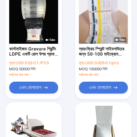
কাস্টমাইজড Gravure প্রিন্টিং
স্বয়ংক্রিয় স্প্রিন্ট সাইডপাউচের
LDPE একটি রোল উপর প্রাক
জন্য 50-100 মাইক্রোন
খোলা ব্যাগ
LDPE প্লাস্টিক জিপলক ব্যাগ
মূল্য:
USD 0.02-0.1 /PCS
মূল্য:
USD 0.025-0.1/pcs
MOQ:
50000 পিসি
MOQ:
100000 পিসি
সর্বশেষ দাম পান
সর্বশেষ দাম পান
এখন যোগাযোগ
এখন যোগাযোগ
বাড়ি
পণ্য
আমাদের সম্পর্কে