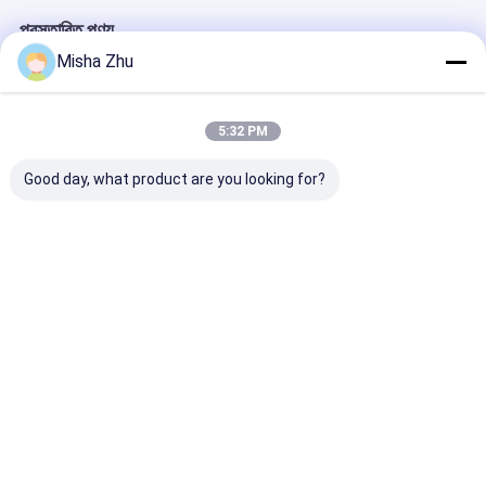
প্রস্তাবিত পণ্য
Misha Zhu
5:32 PM
Good day, what product are you looking for?
উচ্চ মানের পটি লিনার
এককালীন পিই ডাইনিং টেবিল
কাস্টমাইজড ব্লু ২৬ সে
ডিসপোজেবল ব্যাগ প্লাস্টিকের
প্লাস্টিক শিশুদের জন্য ডিনার
এইচডিপিই বিড়ালের জঞ
ব্যাগ টয়লেট লিনার শক্তিশালী
খাওয়া
জন্য ব্যাগ রিফিল
শোষক প্যাড সহ
ভালো দাম
ভালো দাম
ভালো দাম
বাড়ি
আমাদের
আমাদের সাথে যোগাযোগ
Desktop
Site
সম্পর্কে
করুন
সাইট ম্যাপ
গোপনীয়তা নীতি
গুণ
পলি প্লাস্টিক ব্যাগ
চীন কারখানা.Copyright © 2026 Dongguan Hengsheng
Polybag Co., Ltd.. All Rights Reserved.