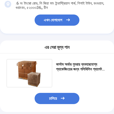
.6 নং টাংঝো রোড, লি জিয়া ফাং ইন্ডাস্ট্রিয়াল পার্ক, শিপাই টাউন, ডংগুয়ান,
গুয়াংডং, ৫২৩৩৩36,, চীন
এখন যোগাযোগ
এর সেরা মূল্য পান
কাস্টম অর্ডার পুনরায় ব্যবহারযোগ্য
প্যাকেজিংয়ের জন্য পলিথিলিন প্যালেট
কভার গ্রহণযোগ্য
চালিয়ে