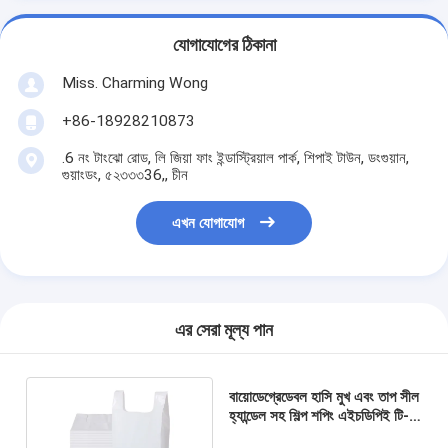
যোগাযোগের ঠিকানা
Miss. Charming Wong
+86-18928210873
.6 নং টাংঝো রোড, লি জিয়া ফাং ইন্ডাস্ট্রিয়াল পার্ক, শিপাই টাউন, ডংগুয়ান,
গুয়াংডং, ৫২৩৩৩36,, চীন
এখন যোগাযোগ
এর সেরা মূল্য পান
বায়োডেগ্রেডেবল হাসি মুখ এবং তাপ সীল
হ্যান্ডেল সহ শিল্প শপিং এইচডিপিই টি-
শার্ট ব্যাগ