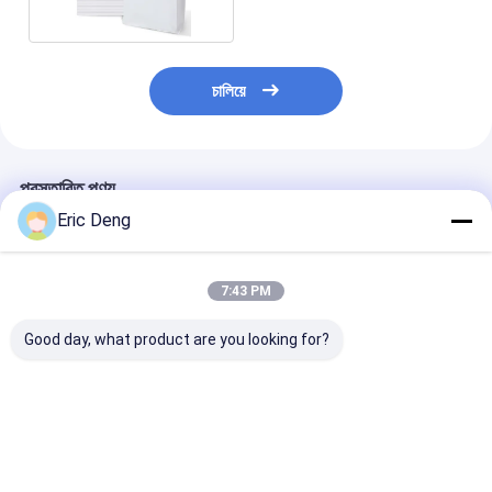
চালিয়ে
প্রস্তাবিত পণ্য
Eric Deng
7:43 PM
Good day, what product are you looking for?
কাস্টম প্লাস্টিক শপিং ব্যাগ,
কাস্টমাইজড মুদ্রিত লোগো সহ
কাস্টম সিজ এলডিপিই 
এইচডিপিই/এলডিপিই উপাদান
ইকো চয়েস বায়োডেগ্রেডেবল
হ্যান্ডেল প্লাস্টিক খুচর
এবং কাস্টম সাইজের গ্র্যাভিউর
প্লাস্টিক টি-শার্ট ব্যাগ
ব্যাগ বটম গাসেট সহ
প্রিন্টিং সহ
ভালো দাম
ভালো দাম
ভালো দাম