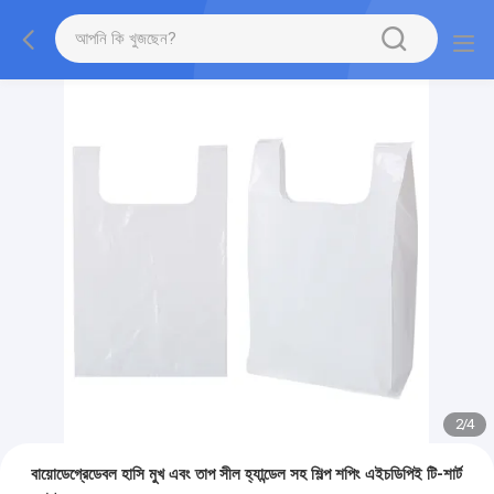
2
/
4
বায়োডেগ্রেডেবল হাসি মুখ এবং তাপ সীল হ্যান্ডেল সহ শিল্প শপিং এইচডিপিই টি-শার্ট