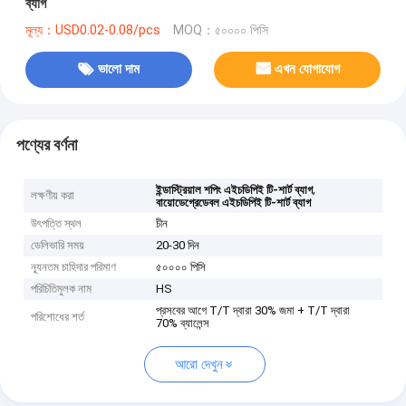
ব্যাগ
মূল্য：USD0.02-0.08/pcs
MOQ：৫০০০০ পিসি
ভালো দাম
এখন যোগাযোগ
পণ্যের বর্ণনা
,
ইন্ডাস্ট্রিয়াল শপিং এইচডিপিই টি-শার্ট ব্যাগ
লক্ষণীয় করা
বায়োডেগ্রেডেবল এইচডিপিই টি-শার্ট ব্যাগ
উৎপত্তি স্থল
চীন
ডেলিভারি সময়
20-30 দিন
ন্যূনতম চাহিদার পরিমাণ
৫০০০০ পিসি
পরিচিতিমুলক নাম
HS
প্রসবের আগে T/T দ্বারা 30% জমা + T/T দ্বারা
পরিশোধের শর্ত
70% ব্যালেন্স
আরো দেখুন