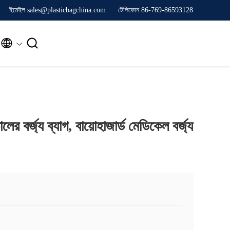
ইমেইল sales@plasticbagchina.com
টেলিফোন 86-769-86593128


লের বর্জ্য ব্যাগ, বায়োহাজার্ড মেডিকেল বর্জ্য