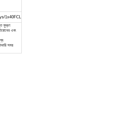
ays/1x40FCL
ত মুদ্রণ
তিরোধের এবং
ল্য
িভারি সময়