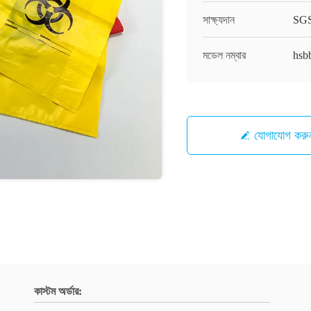
সাক্ষ্যদান
SG
মডেল নম্বার
hsb
যোগাযোগ করু
কাস্টম অর্ডার: