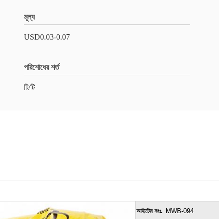
মূল্য
USD0.03-0.07
পরিশোধের শর্ত
টি/টি
আইটেম নংঃ.
MWB-094