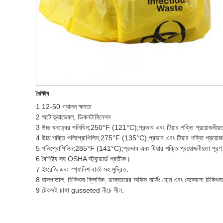
বৈশিষ্ট্য
1 12-50 গ্যালন ক্ষমতা
2 অটোক্ল্যাভেবল, ডিকনটামিনেশন
3 উচ্চ ঘনত্বের পলিথিন;250°F (121°C);প্রভাব এবং টিয়ার শক্তি প্রয়োজনীয়ত
4 উচ্চ শক্তি পলিপ্রোপিলিন;275°F (135°C);প্রভাব এবং টিয়ার শক্তি প্রয়োজন
5 পলিপ্রোপিলিন;285°F (141°C);প্রভাব এবং টিয়ার শক্তি প্রয়োজনীয়তা পূরণ
6 বৈশিষ্ট্য সহ OSHA স্ট্যান্ডার্ড প্রতীক।
7 ইংরেজি এবং স্প্যানিশ বার্তা সহ মুদ্রিত.
8 হাসপাতাল, চিকিৎসা ক্লিনিক, ডাক্তারের অফিস নার্সিং হোম এবং যেকোনো চিকিৎসা স
9 টেকসই চাঙ্গা gusseted নীচে সীল.