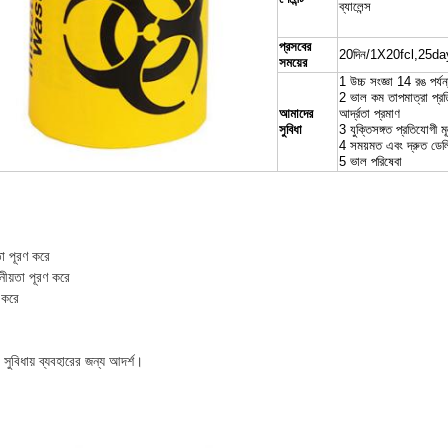
ব্যালেন্স
প্রসবের
20দিন/1X20fcl,25d
সময়ের
1 উচ্চ সংজ্ঞা 14 রঙ পর্যন্
2 ভাল কম তাপমাত্রা প্র
আমাদের
আর্দ্রতা প্রমাণ
সুবিধা
3 যুক্তিসঙ্গত প্রতিযোগী মূ
4 সময়মত এবং দ্রুত ডেল
5 ভাল পরিষেবা
া পূরণ করে
ীয়তা পূরণ করে
 করে
ুবিধায় ব্যবহারের জন্য আদর্শ।