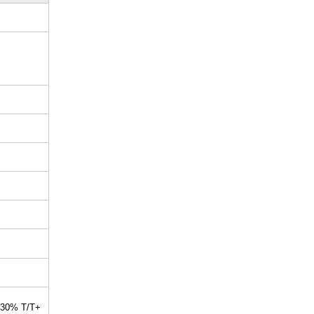
গে 30% T/T+