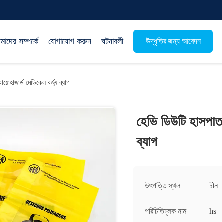
াদের সম্পর্কে
যোগাযোগ করুন
ঘটনাবলী
উদ্ধৃতির জন্য আবেদন
বায়োহাজার্ড মেডিকেল বর্জ্য ব্যাগ
হেভি ডিউটি ​​হাসপাতা
ব্যাগ
উৎপত্তি স্থল
চীন
পরিচিতিমুলক নাম
hs