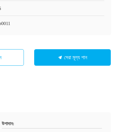
S
b0011
ন
সেরা মূল্য পান
উপাদান: