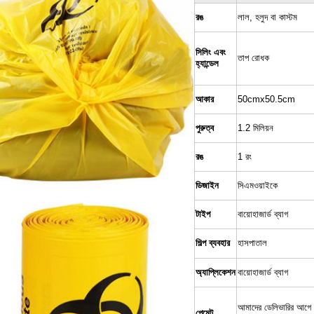
রঙ
লাল, হলুদ বা কাস্টম
সিলিং এবং
তাপ রোধক
হ্যান্ডেল
আকার
50cmx50.5cm
পুরুত্ব
1.2 মিলিয়ন
রঙ
1 রং
ডিজাইন
সিএমওয়াইকে
টাইপ
বায়োহাজার্ড ব্যাগ
শিল্প ব্যবহার
হাসপাতাল
অ্যাপ্লিকেশন
বায়োহাজার্ড ব্যাগ
আমাদের ডেলিভারির আ
পেমেন্ট