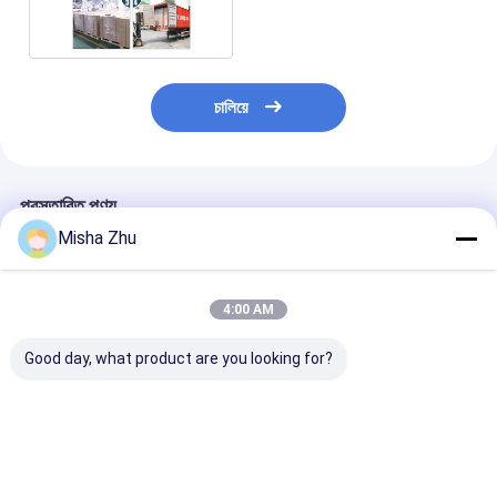
45 গ্যালন
চালিয়ে
প্রস্তাবিত পণ্য
Misha Zhu
4:00 AM
Good day, what product are you looking for?
অটোক্ল্যাভ বায়োহাজার্ড বর্জ্যের
সংক্রামক বর্জ্য ব্যাগের পিল স্টিক
কনভিনেন্ট 2 মিল স্টি
জন্য গ্রাভিউ প্রিন্টিং সহ বড়
এর উপর 9 X10 ইঞ্চি
বায়োহাজার্ড লাল মেডিক
কাস্টমাইজযোগ্য আকারের
ডিসপোজেবল স্টিক
ব্যাগ 28 X 38 সেমি
এইচডিপিই / এলডিপিই মেডিকেল
বর্জ্য ব্যাগ
ভালো দাম
ভালো দাম
ভালো দাম