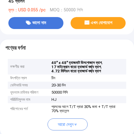
45 গ্যালন
মূল্য：USD 0.055 /pc
MOQ：50000 পিসি
ভালো দাম
এখন যোগাযোগ
পণ্যের বর্ণনা
,
40" x 48" হ্যাজমাট ডিসপোজাল ব্যাগ
লক্ষণীয় করা
,
17 মাইক্রোন বায়ো হ্যাজার্ড বর্জ্য ব্যাগ
4.72 মিলিয়ন বায়ো হ্যাজার্ড বর্জ্য ব্যাগ
উৎপত্তি স্থল
চীন
ডেলিভারি সময়
20-30 দিন
ন্যূনতম চাহিদার পরিমাণ
50000 পিসি
পরিচিতিমুলক নাম
HJ
প্রসবের আগে T/T দ্বারা 30% জমা + T/T দ্বারা
পরিশোধের শর্ত
70% ব্যালেন্স
আরো দেখুন