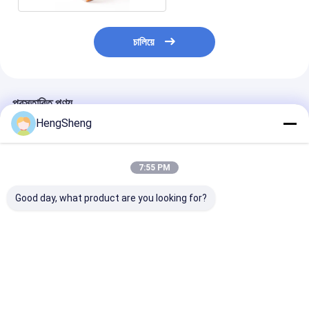
চালিয়ে
প্রস্তাবিত পণ্য
HengSheng
7:55 PM
Good day, what product are you looking for?
উচ্চ মানের পটি লিনার
এককালীন পিই ডাইনিং টেবিল
কাস্টমাইজড ব্লু ২৬ সে
ডিসপোজেবল ব্যাগ প্লাস্টিকের
প্লাস্টিক শিশুদের জন্য ডিনার
এইচডিপিই বিড়ালের জঞ
ব্যাগ টয়লেট লিনার শক্তিশালী
খাওয়া
জন্য ব্যাগ রিফিল
শোষক প্যাড সহ
ভালো দাম
ভালো দাম
ভালো দাম