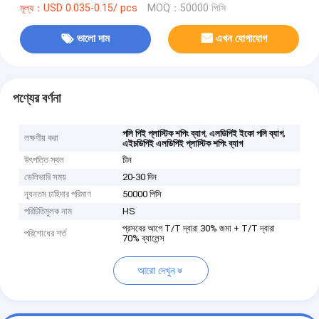
মূল্য：USD 0.035-0.15/ pcs
MOQ：50000 পিসি
ভালো দাম
এখন যোগাযোগ
পণ্যের বর্ণনা
,
,
পলি পিই প্লাস্টিক শপিং ব্যাগ
এলডিপিই ইকো পলি ব্যাগ
লক্ষণীয় করা
এইচডিপিই এলডিপিই প্লাস্টিক শপিং ব্যাগ
উৎপত্তি স্থল
চীন
ডেলিভারি সময়
20-30 দিন
ন্যূনতম চাহিদার পরিমাণ
50000 পিসি
পরিচিতিমুলক নাম
HS
প্রসবের আগে T/T দ্বারা 30% জমা + T/T দ্বারা
পরিশোধের শর্ত
70% ব্যালেন্স
আরো দেখুন