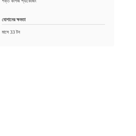
শক্ত কাগজ প্যাকেজিং
যোগানের ক্ষমতা
মাসে 33 টন