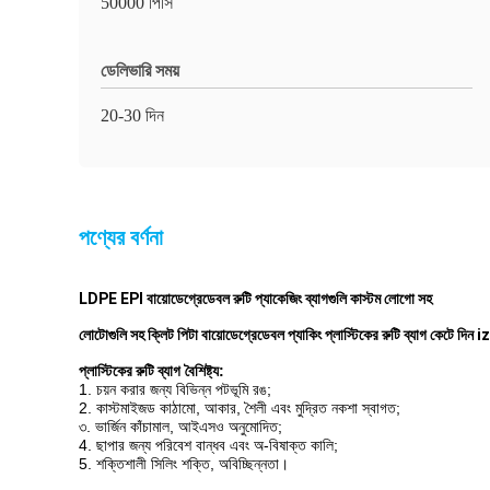
50000 পিসি
ডেলিভারি সময়
20-30 দিন
পণ্যের বর্ণনা
LDPE EPI বায়োডেগ্রেডেবল রুটি প্যাকেজিং ব্যাগগুলি কাস্টম লোগো সহ
লোটোগুলি সহ ক্লিট পিটা বায়োডেগ্রেডেবল প্যাকিং প্লাস্টিকের রুটি ব্যাগ কেটে দিন i
প্লাস্টিকের রুটি ব্যাগ
বৈশিষ্ট্য:
1. চয়ন করার জন্য বিভিন্ন পটভূমি রঙ;
2. কাস্টমাইজড কাঠামো, আকার, শৈলী এবং মুদ্রিত নকশা স্বাগত;
৩. ভার্জিন কাঁচামাল, আইএসও অনুমোদিত;
4. ছাপার জন্য পরিবেশ বান্ধব এবং অ-বিষাক্ত কালি;
5. শক্তিশালী সিলিং শক্তি, অবিচ্ছিন্নতা।