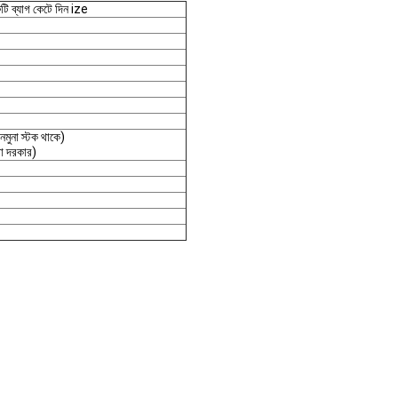
ুটি ব্যাগ কেটে দিন ize
নমুনা স্টক থাকে)
করা দরকার)