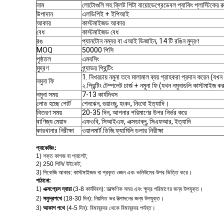
নাম
লোটোগুলি সহ ক্লিট পিটা বায়োডেগ্রেডেবল প্যাকিং প্লাস্টিকের র
উপাদান
এলডিপিই + ইপিআই
আকার
কাস্টমাইজড আকার
বেধ
কাস্টমাইজড বেধ
রঙ
প্যানটোন নম্বর বা এআই ডিজাইন, 14 টি রঙিন মুদ্রণ
MOQ
50000 পিসি
পৃষ্ঠতল
এমবসিং
মুদ্রণ
গ্র্যাভর প্রিন্টিং
1. নিখরচায় নমুনা তবে মালামাল ব্যয় গ্রাহকরা প্রদান করেন (যখন 
নমুনা ফি
২.প্রিন্টিং টেম্পলেট চার্জ + নমুনা ফি (যখন নমুনাগুলি কাস্টমাইজ 
নমুনা সময়
7-13 কার্যদিবস
লোড হচ্ছে পোর্ট
শেনঝেন, গুয়াংজু, হংকং, নিংবো ইত্যাদি।
বিতরণ সময়
20-35 দিন, আপনার পরিমাণের উপর নির্ভর করে
বাণিজ্য মেয়াদ
এফওবি, সিআইএফ, এক্সডাব্লু, সিএফআর, ইত্যাদি
কারখানার নিরীক্ষা
ওয়ালমার্ট.ডিজি.ফ্যামিলি ডলার নিরীক্ষা
প্যাকেজিং:
1) শক্ত কাগজ বা প্যালেট;
2)
250 পিসি
/ উইকেট;
3) পিকেজি আকার: কাস্টমাইজড বা প্রকৃত ওজন এবং ভলিউমের উপর ভিত্তি করে।
পাঠানো:
1)
এক্সপ্রেস দ্বারা
(3-8 কার্যদিবস)
:
তাত্ক্ষণিক সময় এবং ক্ষুদ্র পরিমাণের জন্য উপযুক্ত।
2)
সমুদ্রপথে
(18-30 দিন)
:
নিয়মিত ভর উত্পাদনের জন্য উপযুক্ত।
3)
আকাশ পথে
(4-5 দিন)
:
বিমানবন্দর থেকে বিমানবন্দর পর্যন্ত।