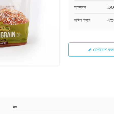
সাক্ষ্যদান
ISO
মডেল নম্বার
এইচ
যোগাযোগ করু
রঙ: