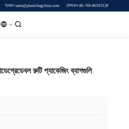
ইমেইল sales@plasticbagchina.com
টেলিফোন 86-769-86593128


্রেডেবল রুটি প্যাকেজিং ব্যাগগুলি