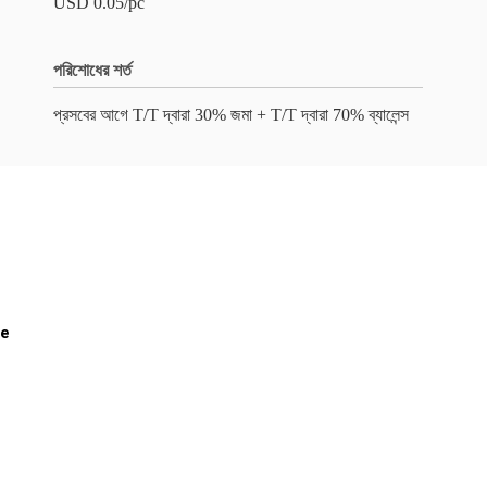
USD 0.05/pc
পরিশোধের শর্ত
প্রসবের আগে T/T দ্বারা 30% জমা + T/T দ্বারা 70% ব্যালেন্স
ze