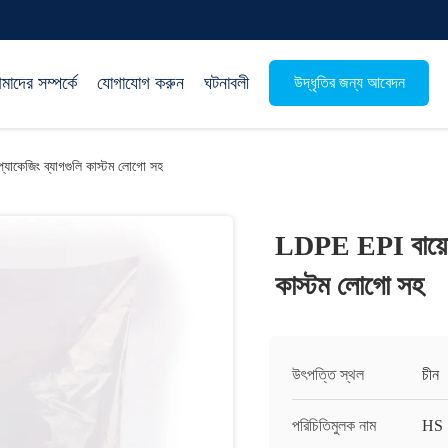
াদের সম্পর্কে
যোগাযোগ করুন
ঘটনাবলী
উদ্ধৃতির জন্য আবেদন
যাকেজিং ব্যাগগুলি কাস্টম লোগো সহ
LDPE EPI বায়োডেগ
কাস্টম লোগো সহ
উৎপত্তি স্থল
চীন
পরিচিতিমুলক নাম
HS