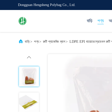
Dongguan Hengsheng Polybag Co., Ltd.
বাড়ি
পণ্য
আম
বাড়ি
>
পণ্য
>
রুটি প্যাকেজিং ব্যাগ
>
LDPE EPI বায়োডেগ্রেডেবল রুটি প্