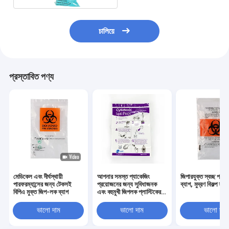
চালিয়ে
প্রস্তাবিত পণ্য
মেডিকেল এবং দীর্ঘস্থায়ী
আপনার সমস্ত প্যাকেজিং
জিপারযুক্ত স্বচ্ছ প্লাস
পারফরম্যান্সের জন্য টেকসই
প্রয়োজনের জন্য সুবিধাজনক
ব্যাগ, মুদ্রণ বিকল্প সহ
বিপিএ মুক্ত জিপ-লক ব্যাগ
এবং বহুমুখী জিপলক প্লাস্টিকের
ব্যাগ
ভালো দাম
ভালো দাম
ভালো দাম