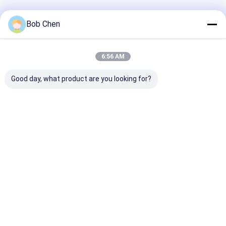
বাড়ি
আমাদের
আমাদের সাথে যোগাযোগ
Desktop
Bob Chen
Site
সম্পর্কে
করুন
সাইট ম্যাপ
গোপনীয়তা নীতি
গুণ
পলি প্লাস্টিক ব্যাগ
চীন কারখানা.Copyright © 2026 Dongguan Hengsheng
6:56 AM
Polybag Co., Ltd.. All Rights Reserved.
Good day, what product are you looking for?
বাড়ি
পণ্য
আমাদের সম্পর্কে