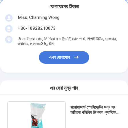
যোগাযোগের ঠিকানা
Miss. Charming Wong
+86-18928210873
.6 নং টাংঝো রোড, লি জিয়া ফাং ইন্ডাস্ট্রিয়াল পার্ক, শিপাই টাউন, ডংগুয়ান,
গুয়াংডং, ৫২৩৩৩36,, চীন
এখন যোগাযোগ
এর সেরা মূল্য পান
বায়োহাজার্ড স্পেসিমেন্টের জন্য স্ব
আঠালো পলিথিন জিপলক প্লাস্টিক
ব্যাগ