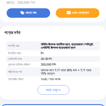
MOQ：200,000 পিসি
ভালো দাম
এখন যোগাযোগ
পণ্যের বর্ণনা
,
,
পলিথিন জিপলক প্লাস্টিক ব্যাগ
বায়োহাজার্ড স্পেসিমেন্ট
লক্ষণীয় করা
এলডিপিই জিপলক বায়োহাজার্ড ব্যাগ
উৎপত্তি স্থল
চীন
ডেলিভারি সময়
20-30 দিন
ন্যূনতম চাহিদার পরিমাণ
200,000 পিসি
প্রসবের আগে T/T দ্বারা 30% জমা + T/T দ্বারা
পরিশোধের শর্ত
70% ব্যালেন্স
প্যাকেজিং বিবরণ
1roll / শক্ত কাগজ
আরো দেখুন